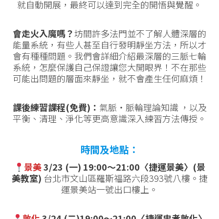
就自動開展，最終可以達到完全的開悟與覺醒。
會走火入魔嗎？
坊間許多法門並不了解人體深層的
能量系統，有些人甚至自行發明靜坐方法，所以才
會有種種問題。我們會詳細介紹最深層的三脈七輪
系統，怎麼保護自己保證讓您大開眼界！不在那些
可能出問題的層面來靜坐，就不會產生任何麻煩！
課後練習課程(免費)：
氣脈‧脈輪理論知識 ，以及
平衡、清理、淨化等更高意識深入練習方法傳授。
時間及地點：
景美
3/23 (一) 19:00～21:00〈捷運景美〉(景
美教室)
台北市文山區羅斯福路六段393號八樓。捷
運景美站一號出口樓上。
敦化
3/24 (二)19:00～21:00〈捷運忠孝敦化〉