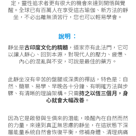
定，靈性追求者更有很大的機會來達到開悟與覺
醒。全球已有百萬人在享受這古瑜伽、新方法的靜
坐，不必出離無須苦行，您也可以輕易學會。
說明
：
靜坐是
古印度文化的精髓
，道家亦有此法門，它可
以讓人靜心、回到本源，對現代人的壓力、疲憊、
內心的混亂與不安，可說是最佳的藥方。
此靜坐沒有辛苦的盤腿或深奧的禪話，特色是：自
然、簡單、易學、早晚各十分鐘、有明確方法與步
驟、有清晰的理論架構。只需
持之以恆三個月，身
心就會大幅改善
。
因為它是啟發與生俱來的潛能，喚醒內在自然而然
的力量，來達到真正無思慮的靜坐，在這狀態下深
層能量系統自然會恢復平衡，修補身體、清理病痛