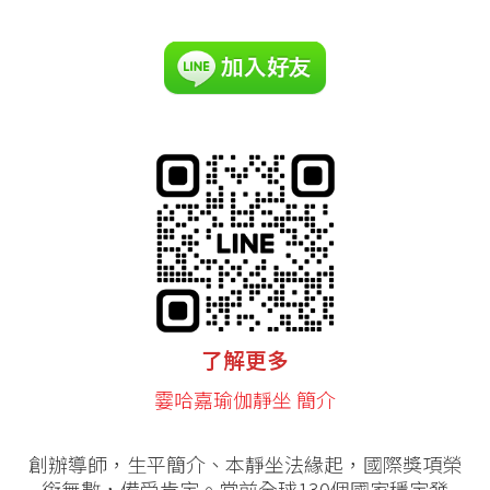
了解更多
霎哈嘉瑜伽靜坐 簡介
創辦導師，生平簡介、本靜坐法緣起，國際獎項榮
銜無數，備受肯定。當前全球130個國家穩定發