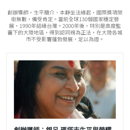
創辦導師，生平簡介、本靜坐法緣起，國際獎項榮
銜無數，備受肯定。當前全球130個國家穩定發
展，1990年結緣台灣。2000年後，特別是高度監
審下的大陸地區，得到認同視為正法，在大陸各城
市不受影響蓬勃發展，足以為證。