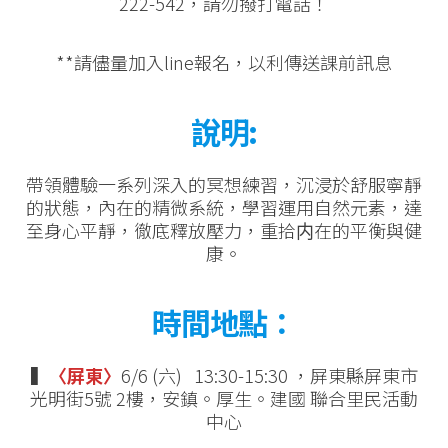
222-542，請勿撥打電話！
**請儘量加入line報名，以利傳送課前訊息
說明:
帶領體驗一系列深入的冥想練習，沉浸於舒服寧靜
的狀態，內在的精微系統，學習運用自然元素，達
至身心平靜，徹底釋放壓力，重拾内在的平衡與健
康。
時間地點
：
▍
〈屏東〉
6/6 (六) 13:30-15:30 ，屏東縣屏東市
光明街5號 2樓，安鎮。厚生。建國 聯合里民活動
中心