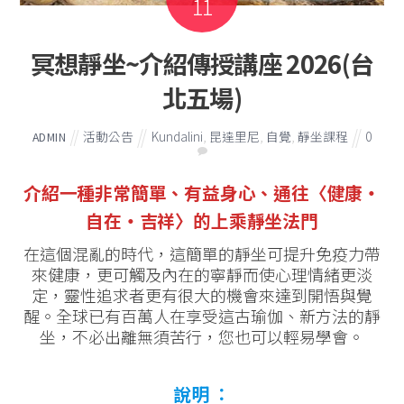
11
冥想靜坐~介紹傳授講座 2026(台
北五場)
活動公告
Kundalini
,
昆達里尼
,
自覺
,
靜坐課程
0
ADMIN
介紹一種非常簡單、有益身心、通往〈健康‧
自在‧吉祥〉的上乘靜坐法門
在這個混亂的時代，這簡單的靜坐可提升免疫力帶
來健康，更可觸及內在的寧靜而使心理情緒更淡
定，靈性追求者更有很大的機會來達到開悟與覺
醒。全球已有百萬人在享受這古瑜伽、新方法的靜
坐，不必出離無須苦行，您也可以輕易學會。
說明
：