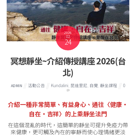
2026
02
24
冥想靜坐~介紹傳授講座 2026(台
北)
活動公告
Kundalini
,
昆達里尼
,
自覺
,
靜坐課程
0
ADMIN
介紹一種非常簡單、有益身心、通往〈健康‧
自在‧吉祥〉的上乘靜坐法門
在這個混亂的時代，這簡單的靜坐可提升免疫力帶
來健康，更可觸及內在的寧靜而使心理情緒更淡