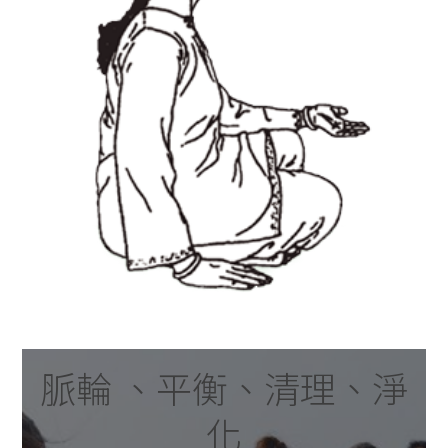
脈輪 、平衡、清理、淨
化