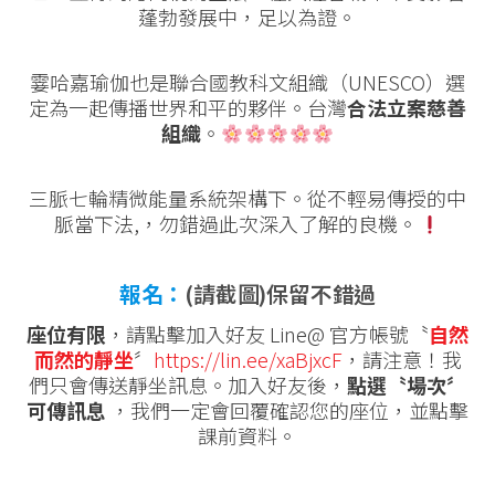
蓬勃發展中，足以為證。
霎哈嘉瑜伽也是聯合國教科文組織（UNESCO）選
定為一起傳播世界和平的夥伴。台灣
合法立案慈善
組織
。
三脈七輪精微能量系統架構下。從不輕易傳授的中
脈當下法,，勿錯過此次深入了解的良機。
報名：
(請截圖)保留不錯過
座位有限
，請點擊加入好友 Line@ 官方帳號〝
自然
而然的靜坐
〞
https://lin.ee/xaBjxcF
，請注意！我
們只會傳送靜坐訊息。加入好友後，
點選〝場次〞
可傳訊息
，我們一定會回覆確認您的座位，並點擊
課前資料。