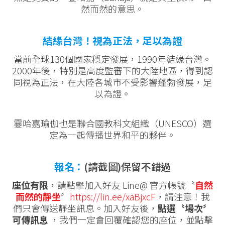
然而然的意思。
結緣台灣！視為正法，足以為證
當前全球130個國家穩定發展，1990年結緣台灣。
2000年後，特別是高度監審下的大陸地區，得到認
同視為正法，在大陸各城市不受影響蓬勃發展，足
以為證。
霎哈嘉瑜伽也是聯合國教科文組織（UNESCO）選
定為一起傳播世界和平的夥伴。
報名：
(請截圖)保留不錯過
座位有限
，請點擊加入好友 Line@ 官方帳號〝
自然
而然的靜坐
〞
https://lin.ee/xaBjxcF
，請注意！我
們只會傳送靜坐訊息。加入好友後，
點選〝場次〞
可傳訊息
，我們一定會回覆確認您的座位，並點擊