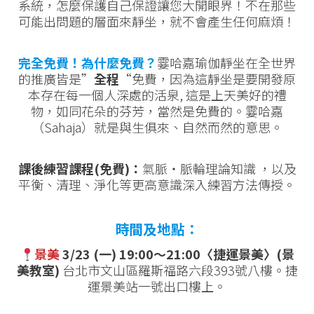
系統，怎麼保護自己保證讓您大開眼界！不在那些
可能出問題的層面來靜坐，就不會產生任何麻煩！
完全免費！為什麼免費？
霎哈嘉瑜伽靜坐在全世界
的推廣皆是”
全程
“免費，因為這靜坐是要開發原
本存在每一個人深處的活泉, 這是上天美好的禮
物，如同花朵的芬芳，當然是免費的。霎哈嘉
（Sahaja）就是與生俱來、自然而然的意思。
課後練習課程(免費)：
氣脈‧脈輪理論知識 ，以及
平衡、清理、淨化等更高意識深入練習方法傳授。
時間及地點：
景美
3/23 (一) 19:00～21:00〈捷運景美〉(景
美教室)
台北市文山區羅斯福路六段393號八樓。捷
運景美站一號出口樓上。