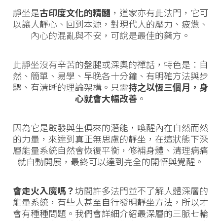
靜坐是
古印度文化的精髓
，道家亦有此法門，它可
以讓人靜心、回到本源，對現代人的壓力、疲憊、
內心的混亂與不安，可說是最佳的藥方。
此靜坐沒有辛苦的盤腿或深奧的禪話，特色是：自
然、簡單、易學、早晚各十分鐘、有明確方法與步
驟、有清晰的理論架構。只需
持之以恆三個月，身
心就會大幅改善
。
因為它是啟發與生俱來的潛能，喚醒內在自然而然
的力量，來達到真正無思慮的靜坐，在這狀態下深
層能量系統自然會恢復平衡，修補身體、清理病痛
就自動開展，最終可以達到完全的開悟與覺醒。
會走火入魔嗎？
坊間許多法門並不了解人體深層的
能量系統，有些人甚至自行發明靜坐方法，所以才
會有種種問題。我們會詳細介紹最深層的三脈七輪