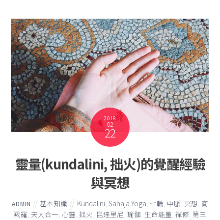
2018
02
22
靈量(kundalini, 拙火)的覺醒經驗
與冥想
基本知識
Kundalini
,
Sahaja Yoga
,
七輪
,
中脈
,
冥想
,
商
ADMIN
羯羅
,
天人合一
,
心靈
,
拙火
,
昆達里尼
,
瑜伽
,
生命能量
,
禪修
,
第三