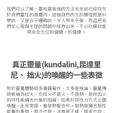
我們可以了解，霎哈嘉瑜伽的方法本來就已經存在
於我們靈性的身體內，這個自然而生的機理既是科
學的、又是合乎邏輯的，令人帶來平衡，而且把我
們從心理與生理的問題中拯救出來，不必吃藥就能
帶來全方位的健康。的健康。
真正靈量(kundalini,
昆達里
尼、
拙火)的喚醒的一些表徵
對於靈量體驗很多書籍著作，大多是推論，靈量傳
統被稱為拙火，但拙火不是火，不是熱，是她如火
的特性能燒去升進的阻礙，如果利用性力方式企圖
喚醒，此非常錯，會發熱警告你。發熱是燒去惡性
能量的象徵，發冷也是，涼風是正確，道家也說：