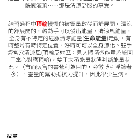
醍醐灌頂⋯⋯那是清涼舒服的享受。
練習過程中
頂輪
慢慢的被靈量啟發而舒展開，清涼
的舒展開的，轉動手可以發出能量，清涼風能量，
全身有不特定的經脈清涼能量(
生命能量
)走動，有
時整片有時特定位置，好時可可以全身涼化。雙手
勞宮穴清涼風(頂輪反射區；見人體精微能量系統圖
手掌心對應頂輪)，雙手末稍能量狀態判斷能量狀
況。（市面販售的書營利為目的，旁徵博引浮誇者
多），靈量的幫助抵抗力提升，因此很少生病。
搜尋