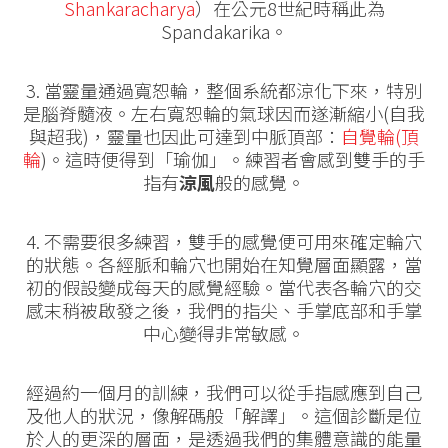
Shankaracharya
）在公元8世紀時稱此為
Spandakarika。
3. 當靈量通過寬恕輪，整個系統都涼化下來，特別
是腦脊髓液。左右寬恕輪的氣球因而遂漸縮小(自我
與超我)，靈量也因此可達到中脈頂部：
自覺輪(頂
輪
)。這時便得到「瑜伽」。練習者會感到雙手的手
指有
涼風
般的感覺。
4. 不需要很多練習，雙手的感覺便可用來確定輪穴
的狀態。各經脈和輪穴也開始在知覺層面顯露，當
初的假設變成每天的感覺經驗。當代表各輪穴的交
感末稍被啟發之後，我們的指尖、手掌底部和手掌
中心變得非常敏感。
經過約一個月的訓練，我們可以從手指感應到自己
及他人的狀況，像解碼般「解譯」。這個診斷是位
於人的更深的層面，是透過我們的集體意識的能量