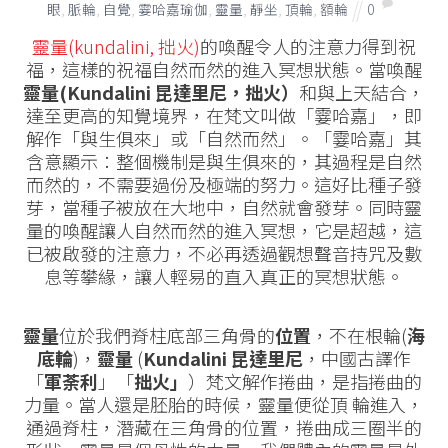
眼
,
脈輪
,
自覺
,
霎哈嘉瑜伽
,
靈量
,
靜坐
,
頂輪
,
額輪
0
靈量(kundalini, 拙火)
的喚醒令人的注意力得到祝
福，這樣的祝福自然而然的進入冥想狀態。當喚醒
靈量(Kundalini 昆達里尼，拙火）
和與上天結合，
達至更高的知覺境界，在梵文叫做「霎哈嘉」，即
解作「與生俱來」或「自然而然」。「霎哈嘉」其
含意顯示：整個機制是與生俱來的，其過程是自然
而然的，不需要過份及極端的努力。這好比種子發
芽，當種子被放在大地中，自然就會發芽。同時靈
量的喚醒讓人自然而然的進入冥想，它是超越，這
已被啟發的注意力，不必再透過觀想聲音持咒及數
息等攀緣，讓人輕易的直入真正的冥想狀態。
靈量
位於我們脊柱底部三角骨的
位置
，不在根輪(
海
底輪
)，
靈量
(
Kundalini 昆達里尼
，中國古譯作
「
軍荼利
」「
拙火」
）梵文解作捲曲，是指捲曲的
力量。當人還是胚胎的時候，靈量便從頂 輪進入，
通過脊柱，潛藏在三角骨的位置，捲曲成三圈半的