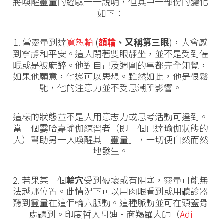
將喚醒靈量的經驗一一說明，但其中一部份的變化
如下：
1. 當靈量到達
寬恕輪
(
額輪
、
又稱第三眼
)，人會感
到寧靜和平安。這人閉著雙眼靜坐，並不是受到催
眠或是被麻醉。他對自己及週圍的事都完全知覺，
如果他願意，他還可以思想。雖然如此，他是很鬆
馳，他的注意力並不受思潮所影響。
這樣的狀態並不是人用意志力或思考活動可達到。
當一個霎哈嘉瑜伽練習者（即一個已達瑜伽狀態的
人）幫助另一人喚醒其「靈量」，一切便自然而然
地發生。
2. 若果某一個
輪穴
受到破壞或有阻塞，靈量可能無
法越那位置。此情況下可以用肉眼看到或用聽診器
聽到靈量在這個輪穴脈動。這種脈動並可在頭蓋骨
處聽到。印度哲人阿迪·商羯羅大師（
Adi