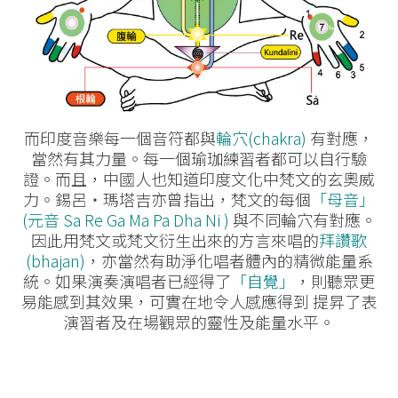
而印度音樂每一個音符都與
輪穴(chakra)
有對應，
當然有其力量。每一個瑜珈練習者都可以自行驗
證。而且，中國人也知道印度文化中梵文的玄奧威
力。錫呂‧瑪塔吉亦曾指出，梵文的每個
「母音」
(元音 Sa Re Ga Ma Pa Dha Ni )
與不同輪穴有對應。
因此用梵文或梵文衍生出來的方言來唱的
拜讚歌
(bhajan)
，亦當然有助淨化唱者體內的精微能量系
統。如果演奏演唱者已經得了
「自覺」
，則聽眾更
易能感到其效果，可實在地令人感應得到 提昇了表
演習者及在場觀眾的靈性及能量水平。