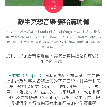
02
23
靜坐冥想音樂-霎哈嘉瑜伽
基本知識
Kundalini
,
Sahaja Yoga
,
七輪
,
中脈
,
免費教
ADMIN
學
,
免費課程
,
冥想
,
天人合一
,
心靈
,
打坐
,
拙火
,
昆達里尼
,
明點
,
氣
功
,
瑜伽
,
生命能量
,
禪修
,
禪定
,
紓壓
,
經絡
,
練氣
,
脈輪
,
身心靈
,
靈
量
,
靜坐
0
您也可以配合音樂靜坐，讓您更容易放鬆與感受到
能量的涼風！
拜讚歌（Bhajans）
乃印度傳統民間音樂，主要是
以史詩及故事來讚頌上天的不同面貌、其美善和恩
澤。歌詞以梵文（Sanskrit 古印度語，今已不常
用）、及梵文衍生出來的方言印地語（Hindi, 北印
度）及馬拉塔語（Marathi,中印度）為主；曲目快
慢板俱全。傳統樂器有來自印度的小型簧風琴