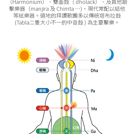
（Harmonium）、雙面鼓（ dholack）、及其他敲
擊樂器（manjira 及 Chimta …)，現代常配以結他
等絃樂器。道地的拜讚歌團多以傳統塔布拉鼓
(Tabla二隻大小不一的中音鼓 ) 為主要擊樂。