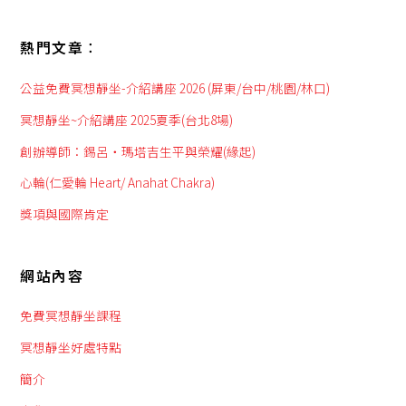
熱門文章︰
公益免費冥想靜坐-介紹講座 2026 (屏東/台中/桃園/林口)
冥想靜坐~介紹講座 2025夏季(台北8場)
創辦導師：錫呂‧瑪塔吉生平與榮耀(緣起)
心輪(仁愛輪 Heart/ Anahat Chakra)
獎項與國際肯定
網站內容
免費冥想靜坐課程
冥想靜坐好處特點
簡介